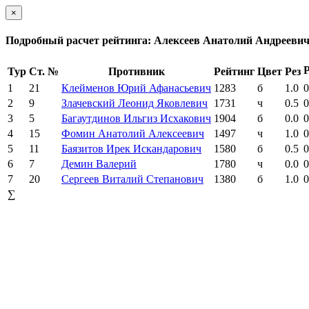
×
Подробный расчет рейтинга: Алексеев Анатолий Андрееви
Р
Тур
Ст. №
Противник
Рейтинг
Цвет
Рез
1
21
Клейменов Юрий Афанасьевич
1283
б
1.0
0
2
9
Злачевский Леонид Яковлевич
1731
ч
0.5
0
3
5
Багаутдинов Ильгиз Исхакович
1904
б
0.0
0
4
15
Фомин Анатолий Алексеевич
1497
ч
1.0
0
5
11
Баязитов Ирек Искандарович
1580
б
0.5
0
6
7
Демин Валерий
1780
ч
0.0
0
7
20
Сергеев Виталий Степанович
1380
б
1.0
0
∑