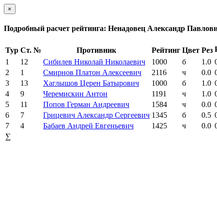
×
Подробный расчет рейтинга: Ненадовец Александр Павлов
Тур
Ст. №
Противник
Рейтинг
Цвет
Рез
1
12
Сибилев Николай Николаевич
1000
б
1.0
2
1
Смирнов Платон Алексеевич
2116
ч
0.0
3
13
Хаглышов Церен Батырович
1000
б
1.0
4
9
Черемискин Антон
1191
ч
1.0
5
11
Попов Герман Андреевич
1584
ч
0.0
6
7
Грицевич Александр Сергеевич
1345
б
0.5
7
4
Бабаев Андрей Евгеньевич
1425
ч
0.0
∑