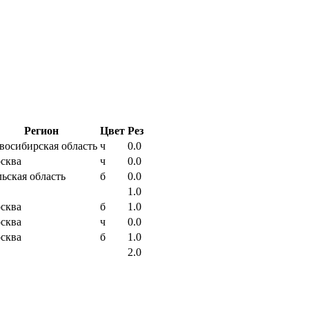
Регион
Цвет
Рез
восибирская область
ч
0.0
сква
ч
0.0
льская область
б
0.0
1.0
сква
б
1.0
сква
ч
0.0
сква
б
1.0
2.0