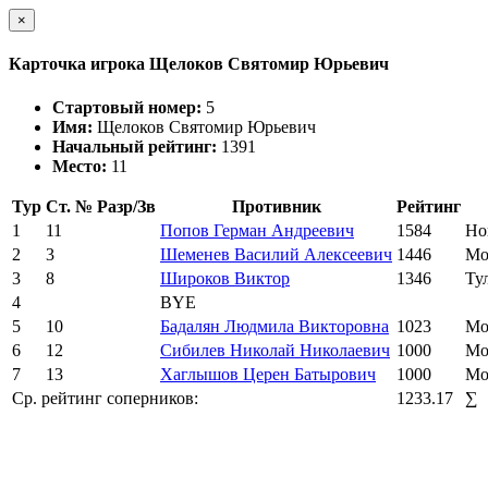
×
Карточка игрока Щелоков Святомир Юрьевич
Стартовый номер:
5
Имя:
Щелоков Святомир Юрьевич
Начальный рейтинг:
1391
Место:
11
Тур
Ст. №
Разр/Зв
Противник
Рейтинг
1
11
Попов Герман Андреевич
1584
Но
2
3
Шеменев Василий Алексеевич
1446
Мо
3
8
Широков Виктор
1346
Ту
4
BYE
5
10
Бадалян Людмила Викторовна
1023
Мо
6
12
Сибилев Николай Николаевич
1000
Мо
7
13
Хаглышов Церен Батырович
1000
Мо
Ср. рейтинг соперников:
1233.17
∑