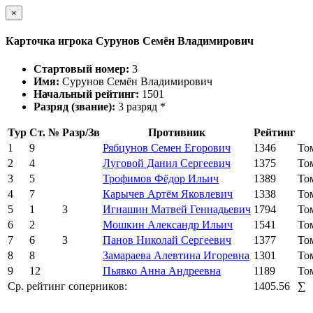
×
Карточка игрока Сурунов Семён Владимирович
Стартовый номер:
3
Имя:
Сурунов Семён Владимирович
Начальный рейтинг:
1501
Разряд (звание):
3 разряд *
Тур
Ст. №
Разр/Зв
Противник
Рейтинг
1
9
Рябцунов Семен Егорович
1346
То
2
4
Луговой Данил Сергеевич
1375
То
3
5
Трофимов Фёдор Ильич
1389
То
4
7
Карычев Артём Яковлевич
1338
То
5
1
3
Игнашин Матвей Геннадьевич
1794
То
6
2
Мошкин Александр Ильич
1541
То
7
6
3
Панов Николай Сергеевич
1377
То
8
8
Замараева Алевтина Игоревна
1301
То
9
12
Пьявко Анна Андреевна
1189
То
Ср. рейтинг соперников:
1405.56
∑