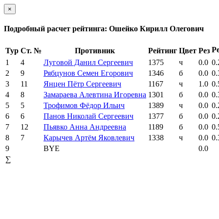
×
Подробный расчет рейтинга: Ошейко Кирилл Олегович
Р
Тур
Ст. №
Противник
Рейтинг
Цвет
Рез
1
4
Луговой Данил Сергеевич
1375
ч
0.0
0.
2
9
Рябцунов Семен Егорович
1346
б
0.0
0.
3
11
Янцен Пётр Сергеевич
1167
ч
1.0
0.
4
8
Замараева Алевтина Игоревна
1301
б
0.0
0.
5
5
Трофимов Фёдор Ильич
1389
ч
0.0
0.
6
6
Панов Николай Сергеевич
1377
б
0.0
0.
7
12
Пьявко Анна Андреевна
1189
б
0.0
0.
8
7
Карычев Артём Яковлевич
1338
ч
0.0
0.
9
BYE
0.0
∑