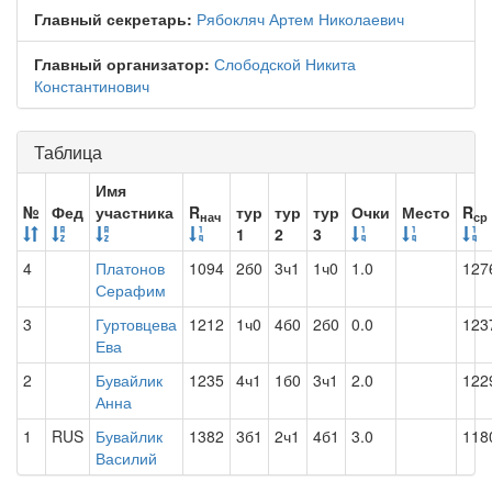
Главный секретарь:
Рябокляч Артем Николаевич
Главный организатор:
Слободской Никита
Константинович
Таблица
Имя
№
Фед
участника
R
тур
тур
тур
Очки
Место
R
нач
ср
1
2
3
4
Платонов
1094
2б0
3ч1
1ч0
1.0
127
Серафим
3
Гуртовцева
1212
1ч0
4б0
2б0
0.0
123
Ева
2
Бувайлик
1235
4ч1
1б0
3ч1
2.0
122
Анна
1
RUS
Бувайлик
1382
3б1
2ч1
4б1
3.0
118
Василий