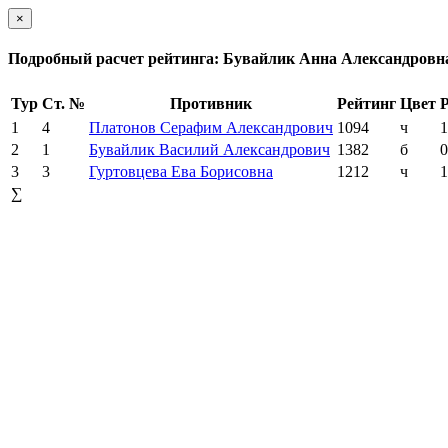
×
Подробный расчет рейтинга: Бувайлик Анна Александровн
Тур
Ст. №
Противник
Рейтинг
Цвет
Р
1
4
Платонов Серафим Александрович
1094
ч
1
2
1
Бувайлик Василий Александрович
1382
б
0
3
3
Гуртовцева Ева Борисовна
1212
ч
1
∑