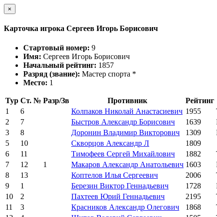
×
Карточка игрока Сергеев Игорь Борисович
Стартовый номер:
9
Имя:
Сергеев Игорь Борисович
Начальный рейтинг:
1857
Разряд (звание):
Мастер спорта *
Место:
1
Тур
Ст. №
Разр/Зв
Противник
Рейтинг
1
6
Колпаков Николай Анастасиевич
1955
2
7
Быстров Александр Борисович
1639
3
8
Доронин Владимир Викторович
1309
5
10
Скворцов Александр Л
1809
6
11
Тимофеев Сергей Михайлович
1882
7
12
1
Макаров Александр Анатольевич
1603
8
13
Коптелов Илья Сергеевич
2006
9
1
Березин Виктор Геннадьевич
1728
10
2
Пахтеев Юрий Геннадьевич
2195
11
3
Красников Александр Олегович
1868