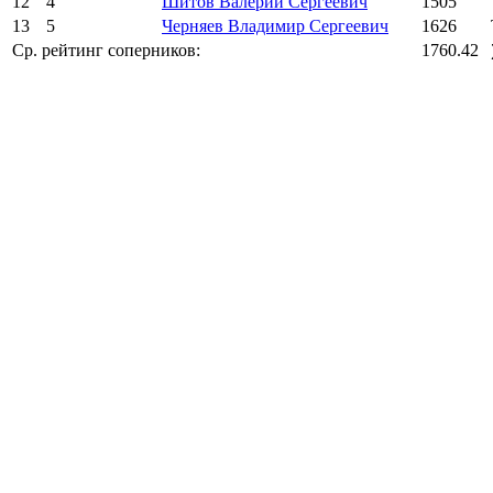
12
4
Шитов Валерий Сергеевич
1505
13
5
Черняев Владимир Сергеевич
1626
Ср. рейтинг соперников:
1760.42