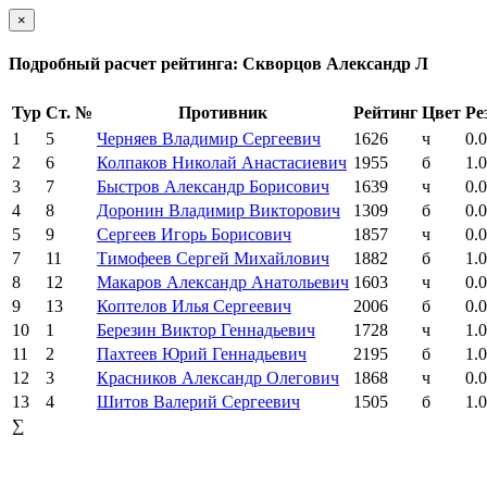
×
Подробный расчет рейтинга: Скворцов Александр Л
Тур
Ст. №
Противник
Рейтинг
Цвет
Ре
1
5
Черняев Владимир Сергеевич
1626
ч
0.0
2
6
Колпаков Николай Анастасиевич
1955
б
1.0
3
7
Быстров Александр Борисович
1639
ч
0.0
4
8
Доронин Владимир Викторович
1309
б
0.0
5
9
Сергеев Игорь Борисович
1857
ч
0.0
7
11
Тимофеев Сергей Михайлович
1882
б
1.0
8
12
Макаров Александр Анатольевич
1603
ч
0.0
9
13
Коптелов Илья Сергеевич
2006
б
0.0
10
1
Березин Виктор Геннадьевич
1728
ч
1.0
11
2
Пахтеев Юрий Геннадьевич
2195
б
1.0
12
3
Красников Александр Олегович
1868
ч
0.0
13
4
Шитов Валерий Сергеевич
1505
б
1.0
∑