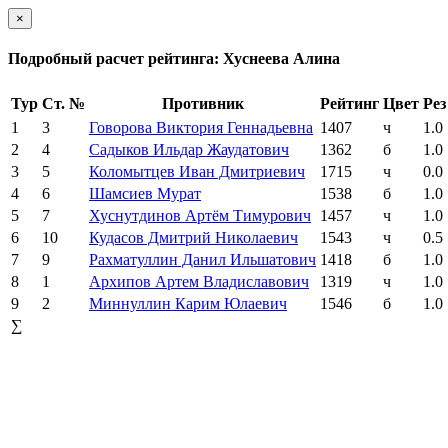
×
Подробный расчет рейтинга: Хуснеева Алина
Тур
Ст. №
Противник
Рейтинг
Цвет
Рез
1
3
Говорова Виктория Геннадьевна
1407
ч
1.0
2
4
Садыков Ильдар Жаудатович
1362
б
1.0
3
5
Коломытцев Иван Дмитриевич
1715
ч
0.0
4
6
Шамсиев Мурат
1538
б
1.0
5
7
Хуснутдинов Артём Тимурович
1457
ч
1.0
6
10
Кудасов Дмитрий Николаевич
1543
ч
0.5
7
9
Рахматуллин Данил Ильшатович
1418
б
1.0
8
1
Архипов Артем Владиславович
1319
ч
1.0
9
2
Миннуллин Карим Юлаевич
1546
б
1.0
∑