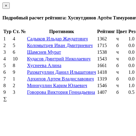
×
Подробный расчет рейтинга: Хуснутдинов Артём Тимурови
Тур
Ст. №
Противник
Рейтинг
Цвет
Рез
1
4
Садыков Ильдар Жаудатович
1362
ч
1.0
2
5
Коломытцев Иван Дмитриевич
1715
б
0.0
3
6
Шамсиев Мурат
1538
ч
0.0
4
10
Кудасов Дмитрий Николаевич
1543
ч
0.0
5
8
Хуснеева Алина
1661
б
0.0
6
9
Рахматуллин Данил Ильшатович
1418
ч
1.0
7
1
Архипов Артем Владиславович
1319
б
0.0
8
2
Миннуллин Карим Юлаевич
1546
ч
1.0
9
3
Говорова Виктория Геннадьевна
1407
б
0.5
∑