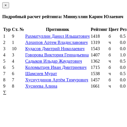
×
Подробный расчет рейтинга: Миннуллин Карим Юлаевич
Тур
Ст. №
Противник
Рейтинг
Цвет
Рез
1
9
Рахматуллин Данил Ильшатович
1418
б
0.5
2
1
Архипов Артем Владиславович
1319
ч
0.0
3
10
Кудасов Дмитрий Николаевич
1543
б
0.0
4
3
Говорова Виктория Геннадьевна
1407
б
1.0
5
4
Садыков Ильдар Жаудатович
1362
ч
0.5
6
5
Коломытцев Иван Дмитриевич
1715
б
0.0
7
6
Шамсиев Мурат
1538
ч
0.5
8
7
Хуснутдинов Артём Тимурович
1457
б
0.0
9
8
Хуснеева Алина
1661
ч
0.0
∑