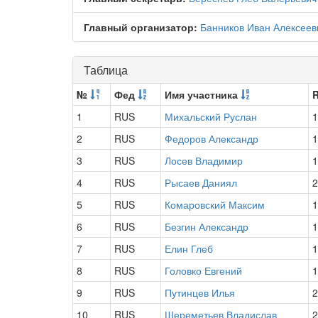
Главный организатор:
Банников Иван Алексеев
Таблица
№
Фед
Имя участника
1
RUS
Михальский Руслан
1
2
RUS
Федоров Александр
1
3
RUS
Лосев Владимир
1
4
RUS
Рысаев Даниял
2
5
RUS
Комаровский Максим
1
6
RUS
Безгин Александр
1
7
RUS
Елин Глеб
1
8
RUS
Головко Евгений
1
9
RUS
Путинцев Илья
2
10
RUS
Шереметьев Владислав
2