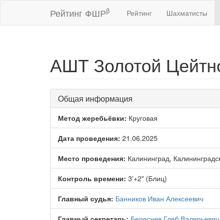
β
Рейтинг ФШР
Рейтинг
Шахматисты
АШТ Золотой Цейтно
Общая информация
Метод жеребьёвки:
Круговая
Дата проведения:
21.06.2025
Место проведения:
Калининград, Калининградс
Контроль времени:
3'+2" (Блиц)
Главный судья:
Банников Иван Алексеевич
Главный секретарь:
Береснев Глеб Валерьевич