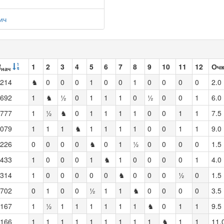
ич
R
1
2
3
4
5
6
7
8
9
10
11
12
Оч
нач
214
♞
0
0
0
1
0
0
1
0
0
0
0
2.0
692
1
♞
½
0
1
1
1
0
½
0
0
1
6.0
777
1
½
♞
0
1
1
1
1
0
0
1
1
7.5
079
1
1
1
♞
1
1
1
1
0
0
1
1
9.0
226
0
0
0
0
♞
0
1
½
0
0
0
0
1.5
433
1
0
0
0
1
♞
1
0
0
0
0
1
4.0
314
1
0
0
0
0
0
♞
0
0
0
½
0
1.5
702
0
1
0
0
½
1
1
♞
0
0
0
0
3.5
167
1
½
1
1
1
1
1
1
♞
0
1
1
9.5
166
1
1
1
1
1
1
1
1
1
♞
1
1
11.