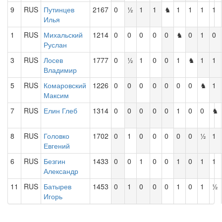
9
RUS
Путинцев
2167
0
½
1
1
♞
1
1
1
1
Илья
1
RUS
Михальский
1214
0
0
0
0
0
♞
0
1
0
Руслан
3
RUS
Лосев
1777
0
½
1
0
0
1
♞
1
1
Владимир
5
RUS
Комаровский
1226
0
0
0
0
0
0
0
♞
1
Максим
7
RUS
Елин Глеб
1314
0
0
0
0
0
1
0
0
♞
8
RUS
Головко
1702
0
1
0
0
0
0
0
½
1
Евгений
6
RUS
Безгин
1433
0
0
1
0
0
1
0
1
1
Александр
11
RUS
Батырев
1453
0
1
0
0
0
1
0
1
½
Игорь