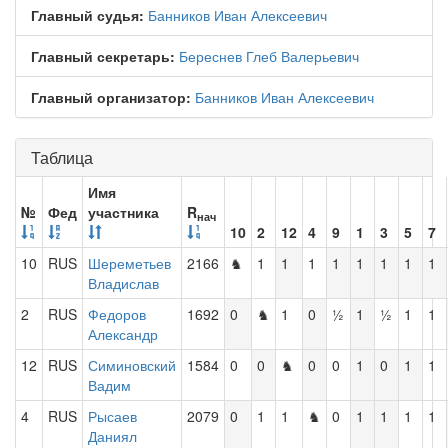
Главный судья:
Банников Иван Алексеевич
Главный секретарь:
Береснев Глеб Валерьевич
Главный организатор:
Банников Иван Алексеевич
Таблица
Имя
№
Фед
участника
R
нач
10
2
12
4
9
1
3
5
7
10
RUS
Шереметьев
2166
♞
1
1
1
1
1
1
1
1
Владислав
2
RUS
Федоров
1692
0
♞
1
0
½
1
½
1
1
Александр
12
RUS
Симиновский
1584
0
0
♞
0
0
1
0
1
1
Вадим
4
RUS
Рысаев
2079
0
1
1
♞
0
1
1
1
1
Даниял