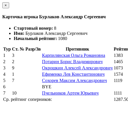
×
Карточка игрока Бурлаков Александр Сергеевич
Стартовый номер:
8
Имя:
Бурлаков Александр Сергеевич
Начальный рейтинг:
1080
Тур
Ст. №
Разр/Зв
Противник
Рейти
1
3
Карпилянская Ольга Романовна
1383
2
2
Потарин Борис Владимирович
1465
3
9
Окрошкин Алексей Александрович
1073
4
1
Ефименко Лев Константинович
1574
5
7
Сохорев Максим Александрович
1119
6
BYE
7
10
Пчельников Артем Юрьевич
1111
Ср. рейтинг соперников:
1287.5