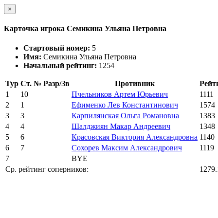
×
Карточка игрока Семикина Ульяна Петровна
Стартовый номер:
5
Имя:
Семикина Ульяна Петровна
Начальный рейтинг:
1254
Тур
Ст. №
Разр/Зв
Противник
Рейт
1
10
Пчельников Артем Юрьевич
1111
2
1
Ефименко Лев Константинович
1574
3
3
Карпилянская Ольга Романовна
1383
4
4
Шалджиян Макар Андреевич
1348
5
6
Красовская Виктория Александровна
1140
6
7
Сохорев Максим Александрович
1119
7
BYE
Ср. рейтинг соперников:
1279.