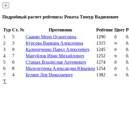
×
Подробный расчет рейтинга: Рекота Тимур Вадимович
Тур
Ст. №
Противник
Рейтинг
Цвет
Р
1
5
Саакян Мери Оганесовна
1290
б
0
2
3
Курсова Варвара Алексеевна
1315
ч
0
3
9
Калениченко Павел Алексеевич
1245
б
0
4
7
Мануйлов Иван Михайлович
1252
ч
0
5
6
Старых Владислав Артемович
1274
б
0
6
8
Малолетнева Александра Юрьевна
1254
б
1
7
4
Беляев Лев Николаевич
1382
ч
0
∑