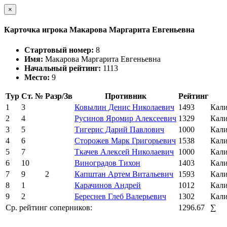
×
Карточка игрока Макарова Маргарита Евгеньевна
Стартовый номер:
8
Имя:
Макарова Маргарита Евгеньевна
Начальный рейтинг:
1113
Место:
9
Тур
Ст. №
Разр/Зв
Противник
Рейтинг
1
3
Ковылин Денис Николаевич
1493
Кали
2
4
Русинов Яромир Алексеевич
1329
Кали
3
5
Тигерис Дарий Павлович
1000
Кали
4
6
Сторожев Марк Григорьевич
1538
Кали
5
7
Ткачев Алексей Николаевич
1000
Кали
6
10
Виноградов Тихон
1403
Кали
7
9
2
Капштан Артем Витальевич
1593
Кали
8
1
Карачинов Андрей
1012
Кали
9
2
Береснев Глеб Валерьевич
1302
Кали
Ср. рейтинг соперников:
1296.67
∑