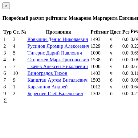
×
Подробный расчет рейтинга: Макарова Маргарита Евгенье
Рез
Тур
Ст. №
Противник
Рейтинг
Цвет
Рез
1
3
Ковылин Денис Николаевич
1493
ч
0.0
0.0
2
4
Русинов Яромир Алексеевич
1329
б
0.0
0.2
3
5
Тигерис Дарий Павлович
1000
ч
0.0
0.6
4
6
Сторожев Марк Григорьевич
1538
б
0.0
0.0
5
7
Ткачев Алексей Николаевич
1000
ч
1.0
0.6
6
10
Виноградов Тихон
1403
ч
0.0
0.1
7
9
Капштан Артем Витальевич
1593
б
0.0
0.0
8
1
Карачинов Андрей
1012
ч
0.0
0.6
9
2
Береснев Глеб Валерьевич
1302
б
0.0
0.2
∑