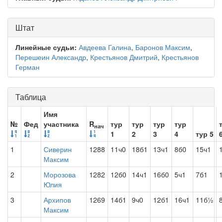
Штат
Линейные судьи:
Авдеева Галина
,
Баронов Максим
,
Перешеин Александр
,
Крестьянов Дмитрий
,
Крестьянов
Герман
Таблица
Имя
№
Фед
участника
R
тур
тур
тур
тур
нач
1
2
3
4
тур 5
1
Сиверин
1288
11ч0
18б1
13ч1
8б0
15ч1
Максим
2
Морозова
1282
12б0
14ч1
16б0
5ч1
7б1
Юлия
3
Архипов
1269
14б1
9ч0
12б1
16ч1
11б½
Максим