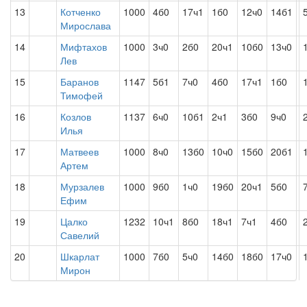
13
Котченко
1000
4б0
17ч1
1б0
12ч0
14б1
Мирослава
14
Мифтахов
1000
3ч0
2б0
20ч1
10б0
13ч0
Лев
15
Баранов
1147
5б1
7ч0
4б0
17ч1
1б0
Тимофей
16
Козлов
1137
6ч0
10б1
2ч1
3б0
9ч0
Илья
17
Матвеев
1000
8ч0
13б0
10ч0
15б0
20б1
Артем
18
Мурзалев
1000
9б0
1ч0
19б0
20ч1
5б0
Ефим
19
Цалко
1232
10ч1
8б0
18ч1
7ч1
4б0
Савелий
20
Шкарлат
1000
7б0
5ч0
14б0
18б0
17ч0
Мирон