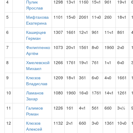
4
Пулик
1298
13ч1
11б0
15ч1
9б1
19ч1
Ярослав
5
Мифтахова
1101
15ч0
20б1
11ч0
2б0
18ч1
Екатерина
6
Каширцев
1307
16б1
12ч1
9б1
11ч1
8б1
Герман
7
Филиппенко
1073
20ч1
15б1
8ч0
19б0
2ч0
Артём
8
Хмелевской
1266
17б1
19ч1
7б1
1ч1
6ч0
Михаил
9
Клюзов
1209
18ч1
3б1
6ч0
4ч0
16б1
Владислав
10
Ламанов
1080
19б0
16ч0
17б1
14ч1
12б1
Захар
11
Галимов
1226
1б1
4ч1
5б1
6б0
3ч½
Роман
12
Клюзов
1132
2ч1
6б0
3ч0
13б1
10ч0
Алексей