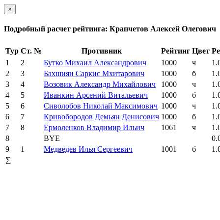
×
Подробный расчет рейтинга: Крапчетов Алексей Олегович
Тур
Ст. №
Противник
Рейтинг
Цвет
Ре
1
2
Бутко Михаил Александрович
1000
ч
1.
2
3
Бахшиян Саркис Мхитарович
1000
б
1.
3
4
Возовик Александр Михайлович
1000
ч
1.
4
5
Иванкин Арсений Витальевич
1000
б
1.
5
6
Сиволобов Николай Максимович
1000
ч
1.
6
7
Кривобородов Демьян Денисович
1000
б
1.
7
8
Ермоленков Владимир Ильич
1061
ч
1.
8
BYE
0.
9
1
Медведев Илья Сергеевич
1001
б
1.
∑