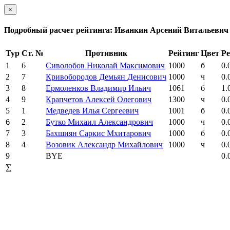
×
Подробный расчет рейтинга: Иванкин Арсений Витальевич
Тур
Ст. №
Противник
Рейтинг
Цвет
Ре
1
6
Сиволобов Николай Максимович
1000
б
0.
2
7
Кривобородов Демьян Денисович
1000
ч
0.
3
8
Ермоленков Владимир Ильич
1061
б
1.
4
9
Крапчетов Алексей Олегович
1300
ч
0.
5
1
Медведев Илья Сергеевич
1001
б
0.
6
2
Бутко Михаил Александрович
1000
ч
0.
7
3
Бахшиян Саркис Мхитарович
1000
б
0.
8
4
Возовик Александр Михайлович
1000
ч
0.
9
BYE
0.
∑