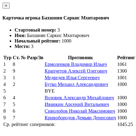
×
Карточка игрока Бахшиян Саркис Мхитарович
Стартовый номер:
3
Имя:
Бахшиян Саркис Мхитарович
Начальный рейтинг:
1000
Место:
3
Тур
Ст. №
Разр/Зв
Противник
Рейтинг
1
8
Ермоленков Владимир Ильич
1061
2
9
Крапчетов Алексей Олегович
1300
3
1
Медведев Илья Сергеевич
1001
4
2
Бутко Михаил Александрович
1000
5
BYE
6
4
Возовик Александр Михайлович
1000
7
5
Иванкин Арсений Витальевич
1000
8
6
Сиволобов Николай Максимович
1000
9
7
Кривобородов Демьян Денисович
1000
Ср. рейтинг соперников:
1045.25