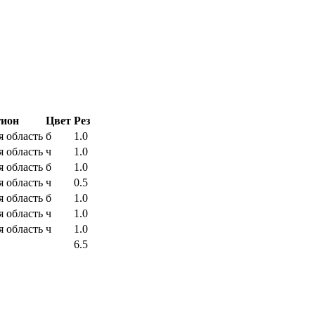
гион
Цвет
Рез
я область
б
1.0
я область
ч
1.0
я область
б
1.0
я область
ч
0.5
я область
б
1.0
я область
ч
1.0
я область
ч
1.0
6.5