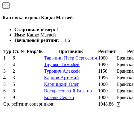
×
Карточка игрока Кацко Матвей
Стартовый номер:
1
Имя:
Кацко Матвей
Начальный рейтинг:
1186
Тур
Ст. №
Разр/Зв
Противник
Рейтинг
Ре
1
6
Тавынин Петр Сергеевич
1000
Брянска
2
4
Трушко Тимофей
1090
Брянска
3
2
Турович Алексей
1156
Брянска
4
3
Карпов Артемий
1096
Брянска
5
5
Карпицкий Олег
1000
Брянска
6
8
Воскресенский Виктор
1000
Брянска
7
9
Коваль Сергей
1000
Брянска
Ср. рейтинг соперников:
1048.86
∑