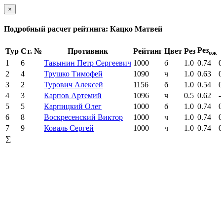
×
Подробный расчет рейтинга: Кацко Матвей
Рез
Тур
Ст. №
Противник
Рейтинг
Цвет
Рез
ож
1
6
Тавынин Петр Сергеевич
1000
б
1.0
0.74
2
4
Трушко Тимофей
1090
ч
1.0
0.63
3
2
Турович Алексей
1156
б
1.0
0.54
4
3
Карпов Артемий
1096
ч
0.5
0.62
5
5
Карпицкий Олег
1000
б
1.0
0.74
6
8
Воскресенский Виктор
1000
ч
1.0
0.74
7
9
Коваль Сергей
1000
ч
1.0
0.74
∑