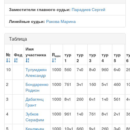
Заместители главного судьи:
Парадиев Сергей
Линейные судьи:
Ракова Марина
Таблица
Имя
№
Фед
участника
R
тур
тур
тур
тур
тур
т
нач
1
2
3
4
5
6
10
Тулумджян
1000
5б0
7ч0
8ч0
9б0
6ч0
2
Александр
2
Бондаренко
1000
7б1
3ч1
1б0
5ч1
4б0
1
Родион
3
Дабагянц
1000
8ч1
2б0
6ч1
1ч0
5б1
4
Грант
4
Зубков
1000
9б1
1ч0
7б1
8ч1
2ч1
3
Серафим
5
Кенджьян
1000
10ч1
6б0
9ч1
2б0
3ч0
8