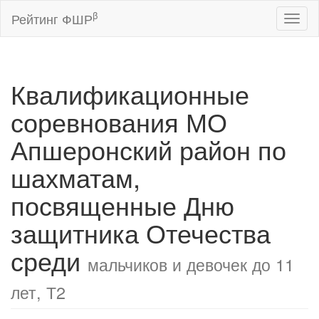
β
Рейтинг ФШР
Toggl
naviga
Квалификационные
соревнования МО
Апшеронский район по
шахматам,
посвященные Дню
защитника Отечества
среди
мальчиков и девочек до 11
лет, Т2