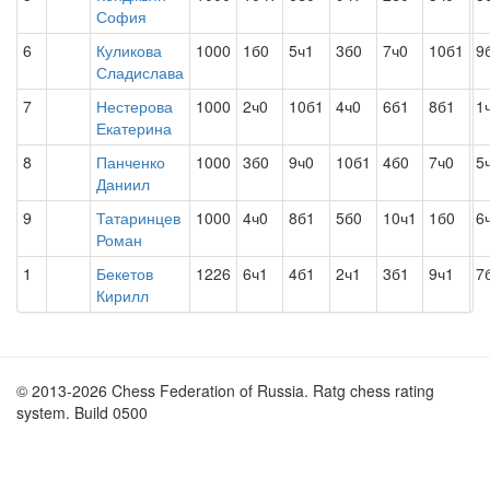
София
6
Куликова
1000
1б0
5ч1
3б0
7ч0
10б1
9
Сладислава
7
Нестерова
1000
2ч0
10б1
4ч0
6б1
8б1
1
Екатерина
8
Панченко
1000
3б0
9ч0
10б1
4б0
7ч0
5
Даниил
9
Татаринцев
1000
4ч0
8б1
5б0
10ч1
1б0
6
Роман
1
Бекетов
1226
6ч1
4б1
2ч1
3б1
9ч1
7
Кирилл
© 2013-2026 Chess Federation of Russia. Ratg chess rating
system. Build 0500