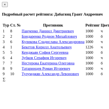
×
Подробный расчет рейтинга: Дабагянц Грант Андреевич
Тур
Ст. №
Противник
Рейтинг
Цве
1
8
Панченко Даниил Дмитриевич
1000
ч
2
2
Бондаренко Родион Михайлович
1000
б
3
6
Куликова Сладислава Александровна
1000
ч
4
1
Бекетов Кирилл Анатольевич
1226
ч
5
5
Кенджьян София Сергеевна
1000
б
6
4
Зубков Серафим Игоревич
1000
ч
7
7
Нестерова Екатерина Олеговна
1000
б
8
9
Татаринцев Роман Игоревич
1000
ч
9
10
Тулумджян Александр Левонович
1000
б
∑