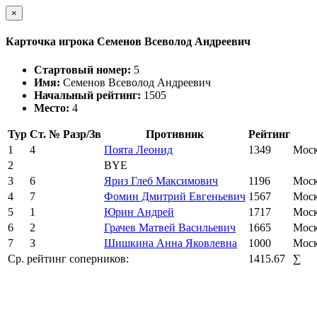
×
Карточка игрока Семенов Всеволод Андреевич
Стартовый номер:
5
Имя:
Семенов Всеволод Андреевич
Начальный рейтинг:
1505
Место:
4
Тур
Ст. №
Разр/Зв
Противник
Рейтинг
1
4
Поята Леонид
1349
Моск
2
BYE
3
6
Яриз Глеб Максимович
1196
Моск
4
7
Фомин Дмитрий Евгеньевич
1567
Моск
5
1
Юрин Андрей
1717
Моск
6
2
Грачев Матвей Васильевич
1665
Моск
7
3
Шишкина Анна Яковлевна
1000
Моск
Ср. рейтинг соперников:
1415.67
∑