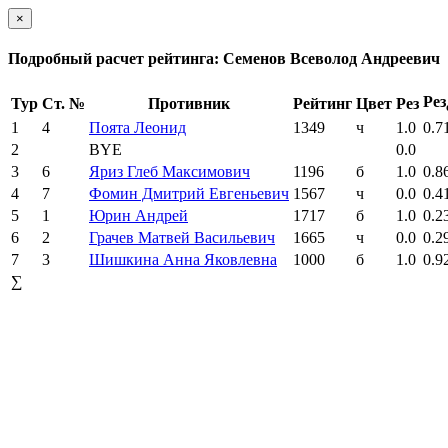
×
Подробный расчет рейтинга: Семенов Всеволод Андреевич
Рез
Тур
Ст. №
Противник
Рейтинг
Цвет
Рез
1
4
Поята Леонид
1349
ч
1.0
0.7
2
BYE
0.0
3
6
Яриз Глеб Максимович
1196
б
1.0
0.8
4
7
Фомин Дмитрий Евгеньевич
1567
ч
0.0
0.4
5
1
Юрин Андрей
1717
б
1.0
0.2
6
2
Грачев Матвей Васильевич
1665
ч
0.0
0.2
7
3
Шишкина Анна Яковлевна
1000
б
1.0
0.9
∑