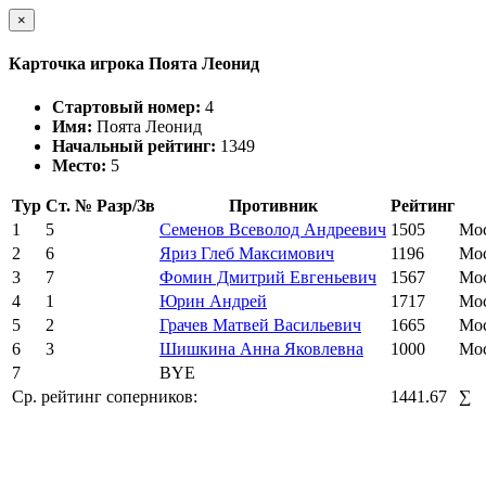
×
Карточка игрока Поята Леонид
Стартовый номер:
4
Имя:
Поята Леонид
Начальный рейтинг:
1349
Место:
5
Тур
Ст. №
Разр/Зв
Противник
Рейтинг
1
5
Семенов Всеволод Андреевич
1505
Мос
2
6
Яриз Глеб Максимович
1196
Мос
3
7
Фомин Дмитрий Евгеньевич
1567
Мос
4
1
Юрин Андрей
1717
Мос
5
2
Грачев Матвей Васильевич
1665
Мос
6
3
Шишкина Анна Яковлевна
1000
Мос
7
BYE
Ср. рейтинг соперников:
1441.67
∑