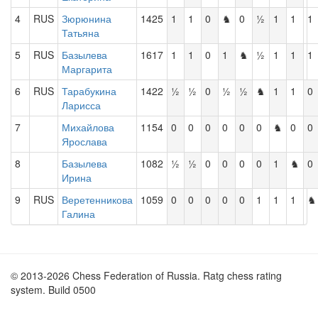
4
RUS
Зюрюнина
1425
1
1
0
♞
0
½
1
1
1
Татьяна
5
RUS
Базылева
1617
1
1
0
1
♞
½
1
1
1
Маргарита
6
RUS
Тарабукина
1422
½
½
0
½
½
♞
1
1
0
Ларисса
7
Михайлова
1154
0
0
0
0
0
0
♞
0
0
Ярослава
8
Базылева
1082
½
½
0
0
0
0
1
♞
0
Ирина
9
RUS
Веретенникова
1059
0
0
0
0
0
1
1
1
♞
Галина
© 2013-2026 Chess Federation of Russia. Ratg chess rating
system. Build 0500