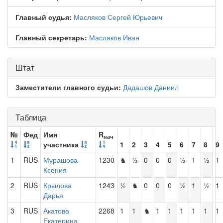
Главный судья:
Масляков Сергей Юрьевич
Главный секретарь:
Масляков Иван
Штат
Заместители главного судьи:
Дадашов Даниил
Таблица
№
Фед
Имя
R
нач
участника
1
2
3
4
5
6
7
8
9
1
RUS
Мурашова
1230
♞
½
0
0
0
½
1
½
1
Ксения
2
RUS
Крылова
1243
½
♞
0
0
0
½
1
½
1
Дарья
3
RUS
Акатова
2268
1
1
♞
1
1
1
1
1
1
Екатерина