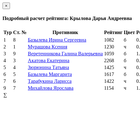
×
Подробный расчет рейтинга: Крылова Дарья Андреевна
Тур
Ст. №
Противник
Рейтинг
Цвет
Р
1
8
Базылева Ирина Сергеевна
1082
б
0
2
1
Мурашова Ксения
1230
ч
0
3
9
Веретенникова Галина Валерьевна
1059
б
1
4
3
Акатова Екатерина
2268
б
0
5
4
Зюрюнина Татьяна
1425
ч
0
6
5
Базылева Маргарита
1617
б
0
7
6
Тарабукина Ларисса
1422
ч
0
9
7
Михайлова Ярослава
1154
ч
1
∑