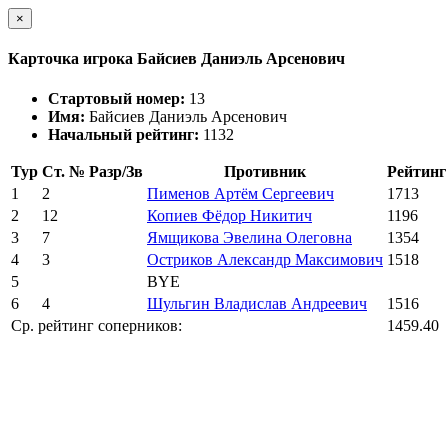
×
Карточка игрока Байсиев Даниэль Арсенович
Стартовый номер:
13
Имя:
Байсиев Даниэль Арсенович
Начальный рейтинг:
1132
Тур
Ст. №
Разр/Зв
Противник
Рейтинг
1
2
Пименов Артём Сергеевич
1713
2
12
Копиев Фёдор Никитич
1196
3
7
Ямщикова Эвелина Олеговна
1354
4
3
Остриков Александр Максимович
1518
5
BYE
6
4
Шульгин Владислав Андреевич
1516
Ср. рейтинг соперников:
1459.40