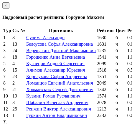
×
Подробный расчет рейтинга: Горбунов Максим
Тур
Ст. №
Противник
Рейтинг
Цвет
Ре
1
8
Сулима Александр
1630
б
0.
2
13
Белоусова Софья Александровна
1631
ч
0.
3
24
Верещагин Дмитрий Максимович
1235
б
1.
4
18
Горощенко Анна Евгеньевна
1541
ч
1.
5
4
Кузнецов Андрей Сергеевич
2099
б
0.
6
15
Алимов Александр Юрьевич
1518
ч
0.
7
23
Корнаухова София Андреевна
1351
б
1.
8
2
Ломанцов Евгений Анатольевич
2049
ч
0.
9
21
Холманских Сергей Дмитриевич
1342
б
1.
10
19
Кузмин Роман Русланович
1574
ч
1.
11
3
Шабалин Вячеслав Андреевич
2078
б
0.
12
25
Ренжин Виктор Александрович
1213
ч
1.
13
1
Гуркин Антон Владимирович
2232
б
0.
∑