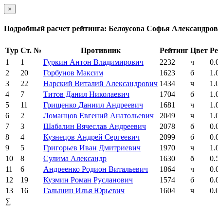
×
Подробный расчет рейтинга: Белоусова Софья Александро
Тур
Ст. №
Противник
Рейтинг
Цвет
Ре
1
1
Гуркин Антон Владимирович
2232
ч
0.
2
20
Горбунов Максим
1623
б
1.
3
22
Нарский Виталий Александрович
1434
ч
1.
4
7
Титов Данил Николаевич
1704
б
1.
5
11
Грищенко Даниил Андреевич
1681
ч
1.
6
2
Ломанцов Евгений Анатольевич
2049
ч
1.
7
3
Шабалин Вячеслав Андреевич
2078
б
0.
8
4
Кузнецов Андрей Сергеевич
2099
б
0.
9
5
Григорьев Иван Дмитриевич
1970
ч
1.
10
8
Сулима Александр
1630
б
0.
11
6
Андреенко Родион Витальевич
1864
ч
0.
12
19
Кузмин Роман Русланович
1574
б
0.
13
16
Галынин Илья Юрьевич
1604
ч
0.
∑