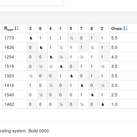
R
3
6
4
1
5
7
8
2
Очки
нач
1773
♞
1
1
1
½
0
1
1
5.5
1626
0
♞
1
½
1
1
½
1
5.0
1254
0
0
♞
½
1
½
1
1
4.0
1518
0
½
½
♞
0
1
1
½
3.5
1323
½
0
0
1
♞
0
1
1
3.5
1416
1
0
½
0
1
♞
0
½
3.0
1540
0
½
0
0
0
1
♞
1
2.5
1462
0
0
0
½
0
½
0
♞
1.0
rating system. Build 0500