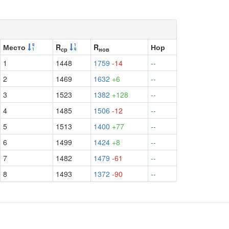
Место
R
R
Нор
ср
нов
1
1448
1759
-14
--
2
1469
1632
+6
--
3
1523
1382
+128
--
4
1485
1506
-12
--
5
1513
1400
+77
--
6
1499
1424
+8
--
7
1482
1479
-61
--
8
1493
1372
-90
--