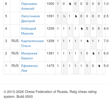
6
Окрошкин
1000
1
0
♞
0
0
0
0
0
1.0
Алексей
5
Лапотников
1091
1
½
1
♞
0
0
0
0
2.5
Дмитрий
4
Кобяцкий
1209
1
1
1
1
♞
0
0
0
4.0
Максим
3
RUS
Карпилянская
1258
1
1
1
1
1
♞
1
1
7.0
Ольга
2
RUS
Малунеев
1391
1
1
1
1
1
0
♞
1
6.0
Кирилл
1
RUS
Ефименко
1475
1
1
1
1
1
0
0
♞
5.0
Лев
© 2013-2026 Chess Federation of Russia. Ratg chess rating
system. Build 0500