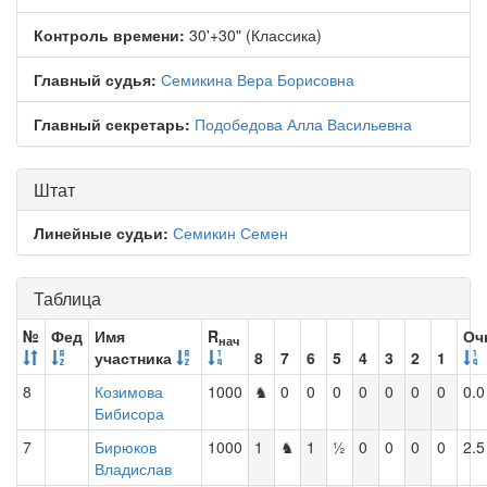
Контроль времени:
30'+30" (Классика)
Главный судья:
Семикина Вера Борисовна
Главный секретарь:
Подобедова Алла Васильевна
Штат
Линейные судьи:
Семикин Семен
Таблица
№
Фед
Имя
R
Оч
нач
участника
8
7
6
5
4
3
2
1
8
Козимова
1000
♞
0
0
0
0
0
0
0
0.0
Бибисора
7
Бирюков
1000
1
♞
1
½
0
0
0
0
2.5
Владислав