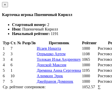
×
Карточка игрока Пшеничный Кирилл
Стартовый номер:
2
Имя:
Пшеничный Кирилл
Начальный рейтинг:
1191
Тур
Ст. №
Разр/Зв
Противник
Рейтинг
Р
1
7
Исаев Никита
1000
Ростовс
2
3
Опрышко Артем
1108
Ростовс
3
4
Толокан Илья Андреевич
1065
Ростовс
4
6
Донской Максим
1000
Ростовс
5
1
Дремина Анна Сергеевна
1195
Ростовс
6
10
Алимкин Эрик
1000
Ростовс
7
5
Джейранов Доминик
1000
Ростовс
Ср. рейтинг соперников:
1052.57
∑