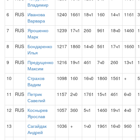
Владимир
6
RUS
Иванова
1240
16б1
18ч1
1б0
14ч1
11б1
3
Варвара
7
RUS
Ярошенко
1239
17ч1
2б0
9б1
18ч0
14б0
1
Марк
8
RUS
Бондаренко
1217
18б0
14ч0
5б1
17ч1
16б0
1
Илья
9
RUS
Предущенко
1216
19ч1
4б1
7ч0
2б0
13ч1
1
Максим
10
Страхов
1098
1б0
16ч0
18б0
15б1
+
5
Вадим
11
RUS
Петрик
1157
2ч0
17б1
15ч1
4б1
6ч0
1
Савелий
12
RUS
Коснырев
1057
3б0
5ч1
14б0
19ч1
4ч0
7
Ярослав
13
Сагайдак
1036
+
1ч0
19б1
16ч0
9б0
1
Андрей