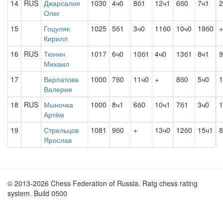
14
RUS
Джарсалия
1030
4ч0
8б1
12ч1
6б0
7ч1
2
Олег
15
Гоцуляк
1025
5б1
3ч0
11б0
10ч0
19б0
+
Кирилл
16
RUS
Тюнин
1017
6ч0
10б1
4ч0
13б1
8ч1
9
Михаил
17
Верпатова
1000
7б0
11ч0
+
8б0
5ч0
1
Валерия
18
RUS
Мыночка
1000
8ч1
6б0
10ч1
7б1
3ч0
1
Артём
19
Стрельцов
1081
9б0
+
13ч0
12б0
15ч1
8
Ярослав
© 2013-2026 Chess Federation of Russia. Ratg chess rating
system. Build 0500