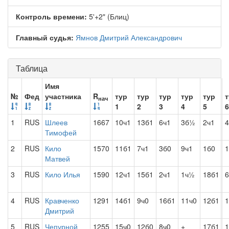
Контроль времени:
5'+2" (Блиц)
Главный судья:
Ямнов Дмитрий Александрович
Таблица
Имя
№
Фед
участника
R
тур
тур
тур
тур
тур
т
нач
1
2
3
4
5
6
1
RUS
Шлеев
1667
10ч1
13б1
6ч1
3б½
2ч1
4
Тимофей
2
RUS
Кило
1570
11б1
7ч1
3б0
9ч1
1б0
1
Матвей
3
RUS
Кило Илья
1590
12ч1
15б1
2ч1
1ч½
18б1
6
4
RUS
Кравченко
1291
14б1
9ч0
16б1
11ч0
12б1
1
Дмитрий
5
RUS
Чепурной
1255
15ч0
12б0
8ч0
+
17б1
1