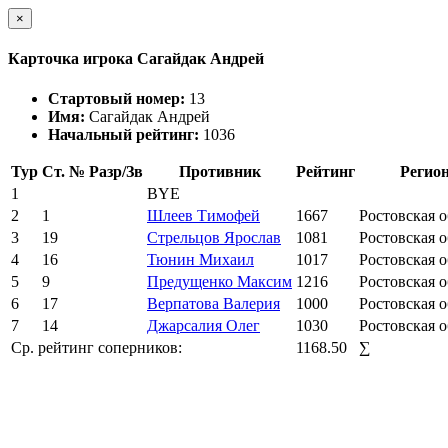
×
Карточка игрока Сагайдак Андрей
Стартовый номер:
13
Имя:
Сагайдак Андрей
Начальный рейтинг:
1036
Тур
Ст. №
Разр/Зв
Противник
Рейтинг
Регио
1
BYE
2
1
Шлеев Тимофей
1667
Ростовская о
3
19
Стрельцов Ярослав
1081
Ростовская о
4
16
Тюнин Михаил
1017
Ростовская о
5
9
Предущенко Максим
1216
Ростовская о
6
17
Верпатова Валерия
1000
Ростовская о
7
14
Джарсалия Олег
1030
Ростовская о
Ср. рейтинг соперников:
1168.50
∑