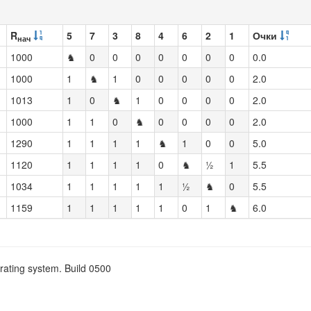
R
5
7
3
8
4
6
2
1
Очки
нач
1000
♞
0
0
0
0
0
0
0
0.0
1000
1
♞
1
0
0
0
0
0
2.0
1013
1
0
♞
1
0
0
0
0
2.0
1000
1
1
0
♞
0
0
0
0
2.0
1290
1
1
1
1
♞
1
0
0
5.0
1120
1
1
1
1
0
♞
½
1
5.5
1034
1
1
1
1
1
½
♞
0
5.5
1159
1
1
1
1
1
0
1
♞
6.0
rating system. Build 0500