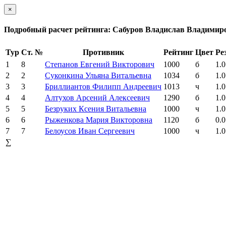
×
Подробный расчет рейтинга: Сабуров Владислав Владимир
Тур
Ст. №
Противник
Рейтинг
Цвет
Ре
1
8
Степанов Евгений Викторович
1000
б
1.0
2
2
Суконкина Ульяна Витальевна
1034
б
1.0
3
3
Бриллиантов Филипп Андреевич
1013
ч
1.0
4
4
Алтухов Арсений Алексеевич
1290
б
1.0
5
5
Безруких Ксения Витальевна
1000
ч
1.0
6
6
Рыженкова Мария Викторовна
1120
б
0.0
7
7
Белоусов Иван Сергеевич
1000
ч
1.0
∑