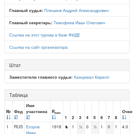
Главный судья:
Плешков Андрей Александрович
Главный секретарь:
Тимофеев Иван Олегович
Ссылка на этот турнир в базе ФИДЕ
Ссылка на сайт организатора
Штат
Заместители главного судьи:
Канцемал Кирилл
Таблица
Имя
№
Фед
участника
R
Очки
нач
1
2
3
4
5
6
7
8
1
RUS
Егоров
1918
♞
1
½
0
½
1
0
1
4.0
Иван