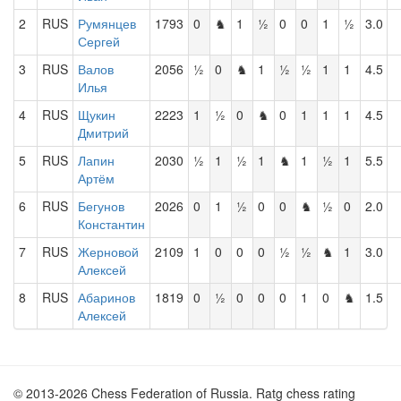
2
RUS
Румянцев
1793
0
♞
1
½
0
0
1
½
3.0
Сергей
3
RUS
Валов
2056
½
0
♞
1
½
½
1
1
4.5
Илья
4
RUS
Щукин
2223
1
½
0
♞
0
1
1
1
4.5
Дмитрий
5
RUS
Лапин
2030
½
1
½
1
♞
1
½
1
5.5
Артём
6
RUS
Бегунов
2026
0
1
½
0
0
♞
½
0
2.0
Константин
7
RUS
Жерновой
2109
1
0
0
0
½
½
♞
1
3.0
Алексей
8
RUS
Абаринов
1819
0
½
0
0
0
1
0
♞
1.5
Алексей
© 2013-2026 Chess Federation of Russia. Ratg chess rating