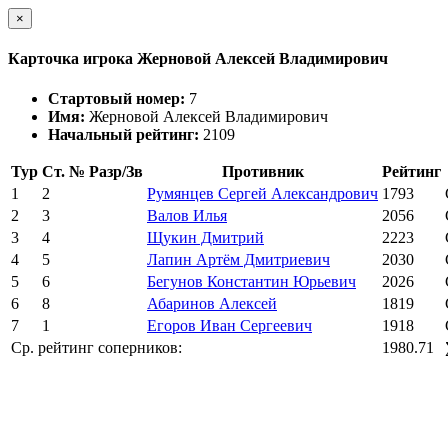
×
Карточка игрока Жерновой Алексей Владимирович
Стартовый номер:
7
Имя:
Жерновой Алексей Владимирович
Начальный рейтинг:
2109
Тур
Ст. №
Разр/Зв
Противник
Рейтинг
1
2
Румянцев Сергей Александрович
1793
2
3
Валов Илья
2056
3
4
Щукин Дмитрий
2223
4
5
Лапин Артём Дмитриевич
2030
5
6
Бегунов Константин Юрьевич
2026
6
8
Абаринов Алексей
1819
7
1
Егоров Иван Сергеевич
1918
Ср. рейтинг соперников:
1980.71