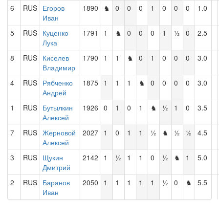
6
RUS
Егоров
1890
♞
0
0
0
1
0
0
0
1.0
Иван
5
RUS
Куценко
1791
1
♞
0
0
0
1
½
0
2.5
Лука
8
RUS
Киселев
1790
1
1
♞
0
1
0
0
0
3.0
Владимир
4
RUS
Рябченко
1875
1
1
1
♞
0
0
0
0
3.0
Андрей
1
RUS
Бутылкин
1926
0
1
0
1
♞
½
1
0
3.5
Алексей
7
RUS
Жерновой
2027
1
0
1
1
½
♞
½
½
4.5
Алексей
3
RUS
Щукин
2142
1
½
1
1
0
½
♞
1
5.0
Дмитрий
2
RUS
Баранов
2050
1
1
1
1
1
½
0
♞
5.5
Иван