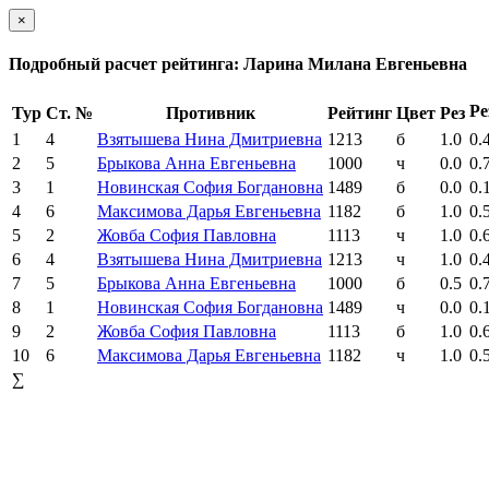
×
Подробный расчет рейтинга: Ларина Милана Евгеньевна
Ре
Тур
Ст. №
Противник
Рейтинг
Цвет
Рез
1
4
Взятышева Нина Дмитриевна
1213
б
1.0
0.
2
5
Брыкова Анна Евгеньевна
1000
ч
0.0
0.
3
1
Новинская София Богдановна
1489
б
0.0
0.
4
6
Максимова Дарья Евгеньевна
1182
б
1.0
0.
5
2
Жовба София Павловна
1113
ч
1.0
0.
6
4
Взятышева Нина Дмитриевна
1213
ч
1.0
0.
7
5
Брыкова Анна Евгеньевна
1000
б
0.5
0.
8
1
Новинская София Богдановна
1489
ч
0.0
0.
9
2
Жовба София Павловна
1113
б
1.0
0.
10
6
Максимова Дарья Евгеньевна
1182
ч
1.0
0.
∑