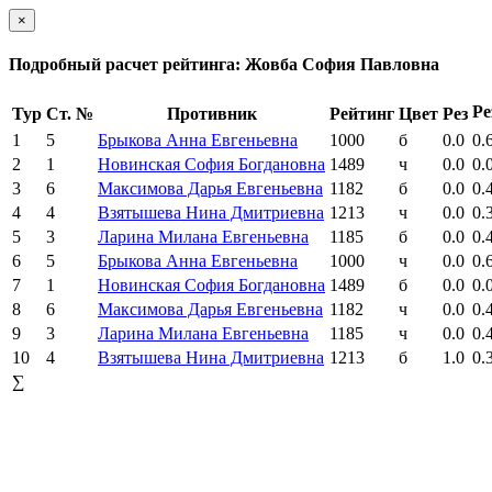
×
Подробный расчет рейтинга: Жовба София Павловна
Ре
Тур
Ст. №
Противник
Рейтинг
Цвет
Рез
1
5
Брыкова Анна Евгеньевна
1000
б
0.0
0.
2
1
Новинская София Богдановна
1489
ч
0.0
0.
3
6
Максимова Дарья Евгеньевна
1182
б
0.0
0.
4
4
Взятышева Нина Дмитриевна
1213
ч
0.0
0.
5
3
Ларина Милана Евгеньевна
1185
б
0.0
0.
6
5
Брыкова Анна Евгеньевна
1000
ч
0.0
0.
7
1
Новинская София Богдановна
1489
б
0.0
0.
8
6
Максимова Дарья Евгеньевна
1182
ч
0.0
0.
9
3
Ларина Милана Евгеньевна
1185
ч
0.0
0.
10
4
Взятышева Нина Дмитриевна
1213
б
1.0
0.
∑