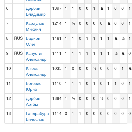
6
Дербин
1397
1
1
0
0
1
♞
1
0
0
1
Владимир
7
Караулов
1214
1
½
0
0
0
0
♞
0
0
1
Михаил
8
RUS
Бадион
1461
1
1
0
1
1
1
1
♞
½
1
Олег
9
RUS
Капустин
1411
1
1
1
1
1
1
1
½
♞
0
Александр
10
Клюев
1035
1
0
0
0
½
0
0
0
1
Александр
11
Боговис
1110
1
1
1
0
1
0
1
1
0
1
Юрий
12
Дербин
1384
1
½
0
0
0
½
0
0
0
1
Артём
13
Гандрабура
1114
0
1
1
0
0
0
0
0
0
0
Вячеслав