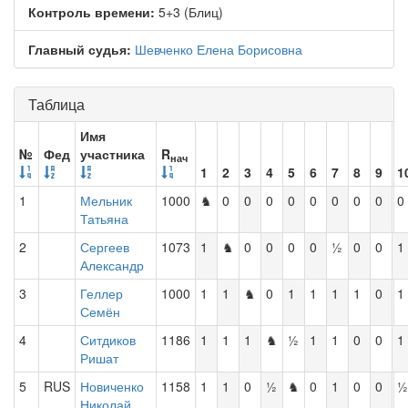
Контроль времени:
5+3 (Блиц)
Главный судья:
Шевченко Елена Борисовна
Таблица
Имя
№
Фед
участника
R
нач
1
2
3
4
5
6
7
8
9
1
1
Мельник
1000
♞
0
0
0
0
0
0
0
0
0
Татьяна
2
Сергеев
1073
1
♞
0
0
0
0
½
0
0
1
Александр
3
Геллер
1000
1
1
♞
0
1
1
1
1
0
1
Семён
4
Ситдиков
1186
1
1
1
♞
½
1
1
0
0
1
Ришат
5
RUS
Новиченко
1158
1
1
0
½
♞
0
1
0
0
½
Николай