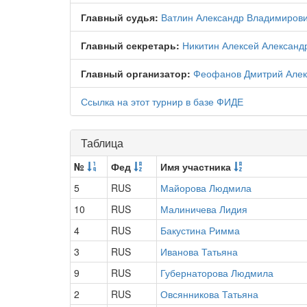
Главный судья:
Ватлин Александр Владимиров
Главный секретарь:
Никитин Алексей Александ
Главный организатор:
Феофанов Дмитрий Алек
Ссылка на этот турнир в базе ФИДЕ
Таблица
№
Фед
Имя участника
5
RUS
Майорова Людмила
10
RUS
Малиничева Лидия
4
RUS
Бакустина Римма
3
RUS
Иванова Татьяна
9
RUS
Губернаторова Людмила
2
RUS
Овсянникова Татьяна