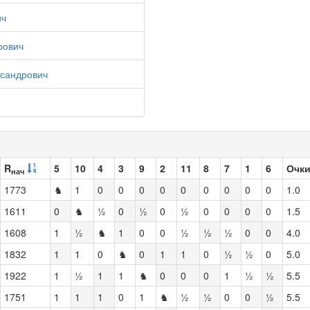
ич
рович
сандрович
R
5
10
4
3
9
2
11
8
7
1
6
Очк
нач
1773
♞
1
0
0
0
0
0
0
0
0
0
1.0
1611
0
♞
½
0
½
0
½
0
0
0
0
1.5
1608
1
½
♞
1
0
0
½
½
½
0
0
4.0
1832
1
1
0
♞
0
1
1
0
½
½
0
5.0
1922
1
½
1
1
♞
0
0
0
1
½
½
5.5
1751
1
1
1
0
1
♞
½
½
0
0
½
5.5