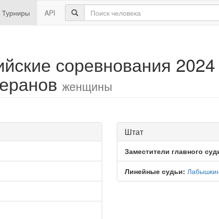
Турниры
API
йские соревнования 2024
теранов
женщины
Штат
Заместители главного суд
Линейные судьи:
Лабышкин