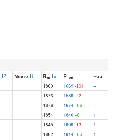
и
Место
R
R
Нор
ср
нов
1860
1669
-104
--
1876
1589
-22
--
1876
1674
+66
--
1854
1840
+8
1
1845
1909
-13
1
1862
1814
+63
1