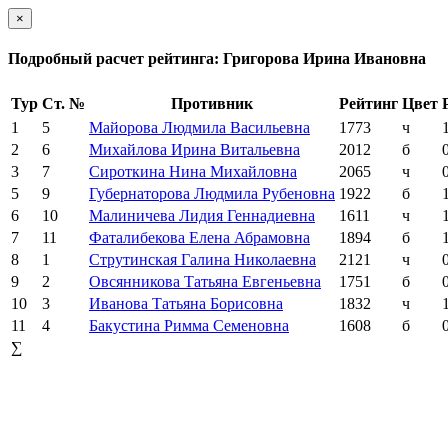
×
Подробный расчет рейтинга: Григорова Ирина Ивановна
Тур
Ст. №
Противник
Рейтинг
Цвет
1
5
Майорова Людмила Васильевна
1773
ч
2
6
Михайлова Ирина Витальевна
2012
б
3
7
Сироткина Нина Михайловна
2065
ч
5
9
Губернаторова Людмила Рубеновна
1922
б
6
10
Малиничева Лидия Геннадиевна
1611
ч
7
11
Фаталибекова Елена Абрамовна
1894
б
8
1
Струтинская Галина Николаевна
2121
ч
9
2
Овсянникова Татьяна Евгеньевна
1751
б
10
3
Иванова Татьяна Борисовна
1832
ч
11
4
Бакустина Римма Семеновна
1608
б
∑